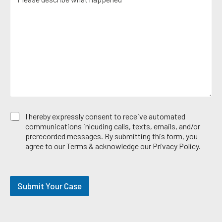
e
i
*
e
s
c
r
s
e
*
a
A
g
r
e
e
*
a
E
I hereby expressly consent to receive automated
m
communications inlcuding calls, texts, emails, and/or
a
prerecorded messages. By submitting this form, you
i
agree to our Terms & acknowledge our Privacy Policy.
l
O
p
t
Submit Your Case
-
i
n