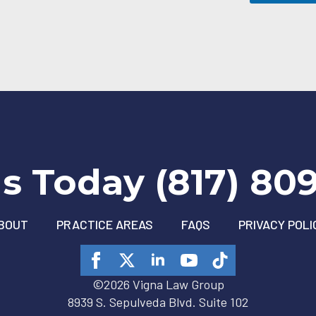
i
n
Us Today (817) 80
BOUT
PRACTICE AREAS
FAQS
PRIVACY POLI
©2026 Vigna Law Group
8939 S. Sepulveda Blvd. Suite 102