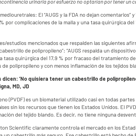
ncontinencia urinaria por esfuerzo no optarían por tener un ca
s mediouretrales: El “AUGS y la FDA no dejan comentarios” y
9 % por complicaciones de la malla y una tasa quirúrgica del
nes/estudios mencionados que respalden las siguientes afirm
 cabestrillo de polipropileno”; “AUGS respalda un dispositiv
na tasa quirúrgica del 17,9 % por fracaso del tratamiento de
s de polipropileno y con menos inflamación de los tejidos bl
dicen: ‘No quisiera tener un cabestrillo de polipropileno
igna, MD, JD
lideno (PVDF) es un biomaterial utilizado casi en todas part
íses sin los recursos que tienen los Estados Unidos. El PVDF
ación del tejido blando. Es decir, no tiene ninguna desvent
ston Scientific claramente controla el mercado en los Estad
un cabestrillo más seguro. Ese cabestrillo está hecho de