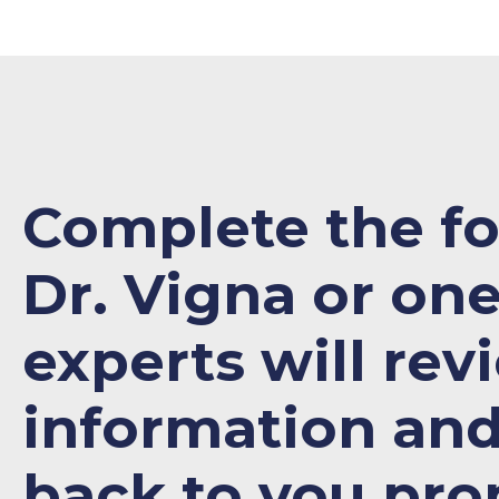
Complete the f
Dr. Vigna or one
experts will rev
information an
back to you pro