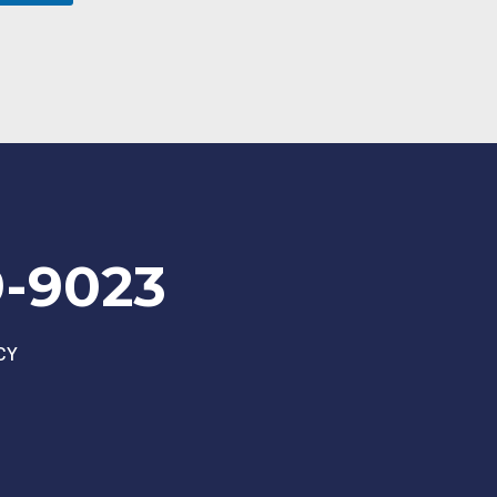
9-9023
CY