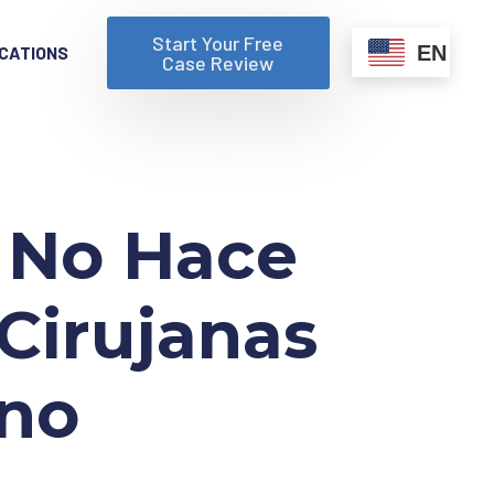
Start Your Free
EN
CATIONS
Case Review
 No Hace
Cirujanas
eno