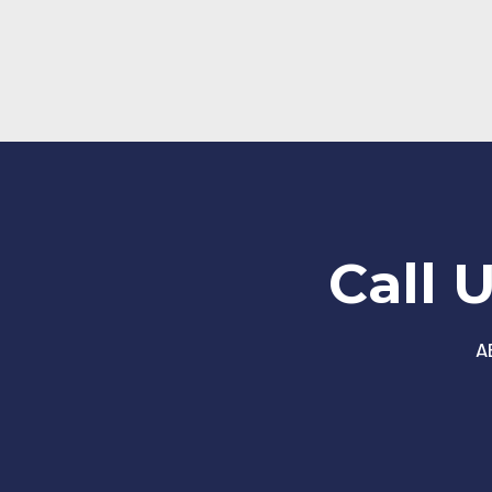
Call 
A