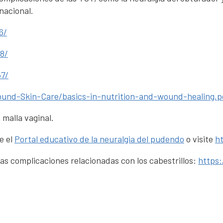
nacional.
6/
8/
57/
und-Skin-Care/basics-in-nutrition-and-wound-healing.p
 malla vaginal.
e el
Portal educativo de la neuralgia del pudendo
o visite
ht
las complicaciones relacionadas con los cabestrillos:
https: