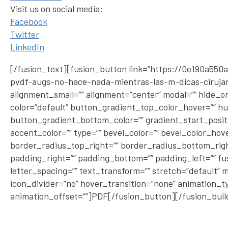
Visit us on social media:
Facebook
Twitter
LinkedIn
[/fusion_text][fusion_button link=”https://0e190a5
pvdf-augs-no-hace-nada-mientras-las-m-dicas-cirujanas
alignment_small=”” alignment=”center” modal=”” hide_on_mo
color=”default” button_gradient_top_color_hover=”” hu
button_gradient_bottom_color=”” gradient_start_positio
accent_color=”” type=”” bevel_color=”” bevel_color_hov
border_radius_top_right=”” border_radius_bottom_right
padding_right=”” padding_bottom=”” padding_left=”” fu
letter_spacing=”” text_transform=”” stretch=”default” m
icon_divider=”no” hover_transition=”none” animation_ty
animation_offset=””]PDF[/fusion_button][/fusion_buil