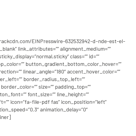
2.rackcdn.com/EINPresswire-632532942-d-nde-est-el-
_blank” link_attributes=”” alignment_medium=””
ticky_display=”normal,sticky” class=”” id=””
_top_color=”” button_gradient_bottom_color_hover=””
rection=”” linear_angle=”180″ accent_hover_color=””
er_left=”” border_radius_top_left=””
border_color=”” size=”” padding_top=””
n_font=”” font_size=”” line_height=””
”” icon=”fa-file-pdf fas” icon_position=”left”
ation_speed=”0.3″ animation_delay=”0″
iner]