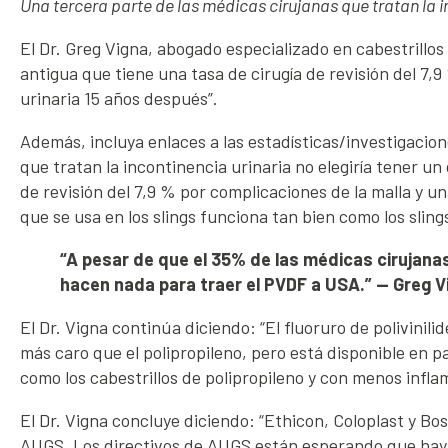
Una tercera parte de las médicas cirujanas que tratan la i
El Dr. Greg Vigna, abogado especializado en cabestrillo
antigua que tiene una tasa de cirugía de revisión del 7,
urinaria 15 años después”.
Además, incluya enlaces a las estadísticas/investigacio
que tratan la incontinencia urinaria no elegiría tener un
de revisión del 7,9 % por complicaciones de la malla y u
que se usa en los slings funciona tan bien como los sling
“A pesar de que el 35% de las médicas cirujanas 
hacen nada para traer el PVDF a USA.” — Greg V
El Dr. Vigna continúa diciendo: “El fluoruro de polivini
más caro que el polipropileno, pero está disponible en pa
como los cabestrillos de polipropileno y con menos inflam
El Dr. Vigna concluye diciendo: “Ethicon, Coloplast y Bo
AUGS. Los directivos de AUGS están esperando que haya 