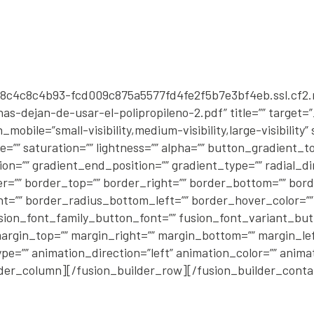
50a8c4c8c4b93-fcd009c875a5577fd4fe2f5b7e3bf4eb.ssl.cf
-dejan-de-usar-el-polipropileno-2.pdf” title=”” target=”
bile=”small-visibility,medium-visibility,large-visibility” s
e=”” saturation=”” lightness=”” alpha=”” button_gradient
n=”” gradient_end_position=”” gradient_type=”” radial_di
er=”” border_top=”” border_right=”” border_bottom=”” bord
=”” border_radius_bottom_left=”” border_hover_color=”” 
sion_font_family_button_font=”” fusion_font_variant_butto
argin_top=”” margin_right=”” margin_bottom=”” margin_left=
pe=”” animation_direction=”left” animation_color=”” anim
der_column][/fusion_builder_row][/fusion_builder_conta