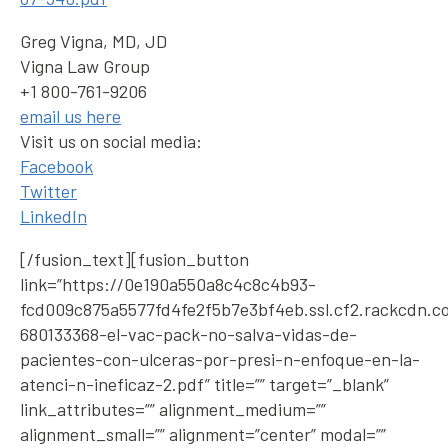
Greg Vigna, MD, JD
Vigna Law Group
+1 800-761-9206
email us here
Visit us on social media:
Facebook
Twitter
LinkedIn
[/fusion_text][fusion_button
link=”https://0e190a550a8c4c8c4b93-
fcd009c875a5577fd4fe2f5b7e3bf4eb.ssl.cf2.rackcdn.c
680133368-el-vac-pack-no-salva-vidas-de-
pacientes-con-ulceras-por-presi-n-enfoque-en-la-
atenci-n-ineficaz-2.pdf” title=”” target=”_blank”
link_attributes=”” alignment_medium=””
alignment_small=”” alignment=”center” modal=””