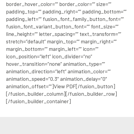
border_hover_color=”” border_color=”” size=””
padding_top=”” padding_right=”” padding_bottom=””
padding_left=”” fusion_font_family_button_font=””
fusion_font_variant_button_font=”” font_size=””
line_height=”” letter_spacing=”” text_transform=””
stretch=”default” margin_top=”” margin_right=””
margin_bottom=”” margin_left=”” icon=””
icon_position=”left” icon_divider=”no”
hover_transition=”none” animation_type=””
animation_direction=”left” animation_color=””
animation_speed=”0.3″ animation_delay=”0″
animation_offset=””]View PDF[/fusion_button]
[/fusion_builder_column][/fusion_builder_row]
[/fusion_builder_container]