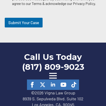
i
agree to our Terms & acknowledge our Privacy Policy.
l
O
p
t
Submit Your Case
-
i
n
Call Us Today
(817) 809-9023
©2026 Vigna Law Group
8939 S. Sepulveda Blvd. Suite 102
Los Angeles, CA, 90045