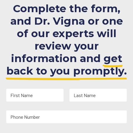
Complete the form,
and Dr. Vigna or one
of our experts will
review your
information and
get
back to you promptly.
N
a
m
First
Last
e
Y
*
o
u
r