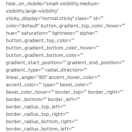
hide_on_mobile=”small-visibility,medium-
visibility,large-visibility”
sticky_display=”normal,sticky” class=”” id=””
color=”default” button_gradient_top_color_hover=””
hue=”” saturation=”” lightness=”” alpha=””
button_gradient_top_color=””
button_gradient_bottom_color_hover=””
button_gradient_bottom_color=””
gradient_start_position=”” gradient_end_position=””
gradient_type=”” radial_direction=””
linear_angle=”180″ accent_hover_color=””
accent_color=”” type=”” bevel_color=””
bevel_color_hover=”” border_top=”” border_right=””
border_bottom=”” border_left=””
border_radius_top_left=””
border_radius_top_right=””
border_radius_bottom_right=””
border_radius_bottom_left=””