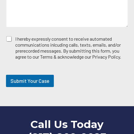
*
a
E
I hereby expressly consent to receive automated
m
communications inlcuding calls, texts, emails, and/or
a
prerecorded messages. By submitting this form, you
i
agree to our Terms & acknowledge our Privacy Policy.
l
O
p
t
Submit Your Case
-
i
n
Call Us Today