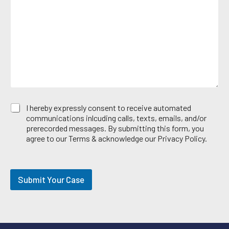
c
r
s
e
*
a
A
g
r
e
e
*
a
E
I hereby expressly consent to receive automated
m
communications inlcuding calls, texts, emails, and/or
a
prerecorded messages. By submitting this form, you
i
agree to our Terms & acknowledge our Privacy Policy.
l
O
p
t
Submit Your Case
-
i
n